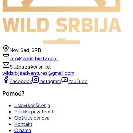
Novi Sad, SRB
info@wildsrbijatv.com
Služba za korisnike
:
wildsrbijaadventures@gmail.com
Facebook
Instagram
YouTube
Pomoć?
Uslovi korišćenja
Politika privatnosti
Opšti uslovi lova
Kontakt
O nama