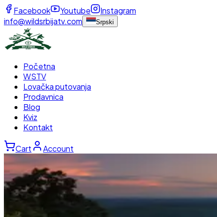
Facebook
Youtube
Instagram
info@wildsrbijatv.com
Srpski
Početna
WSTV
Lovačka putovanja
Prodavnica
Blog
Kviz
Kontakt
Cart
Account