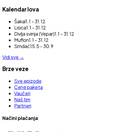
Kalendar lova
Šakal
1.1 - 31.12
Lisica
1.1 - 31.12
Divlja svinja (Vepar)
1.1 - 31.12
Muflon
1.1 - 31.12
Srndać
15.5 - 30.9
Vidi sve
→
Brze veze
Sve epizode
Cene paketa
Vaučeri
Naš tim
Partneri
Načini plaćanja