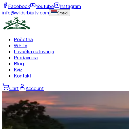
Facebook
Youtube
Instagram
info@wildsrbijatv.com
Srpski
Početna
WSTV
Lovačka putovanja
Prodavnica
Blog
Kviz
Kontakt
Cart
Account