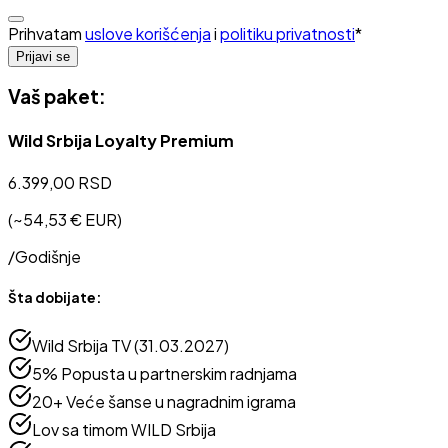
Prihvatam
uslove korišćenja
i
politiku privatnosti
*
Prijavi se
Vaš paket:
Wild Srbija Loyalty Premium
6.399,00 RSD
(~
54,53 €
EUR)
/
Godišnje
Šta dobijate:
Wild Srbija TV (31.03.2027)
5% Popusta u partnerskim radnjama
20+ Veće šanse u nagradnim igrama
Lov sa timom WILD Srbija