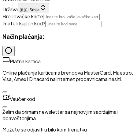
Država
🇷🇸 Srbija
Broj lovačke karte
Imate li kupon kod?
Način plaćanja:
Platna kartica
Online plaćanje karticama brendova MasterCard, Maestro,
Visa, Amex i Dinacard na internet prodavnicama nesiti.
Vaučer kod
Želim da primam newsletter sa najnovijim sadržajima i
obaveštenjima
Možete se odjaviti u bilo kom trenutku