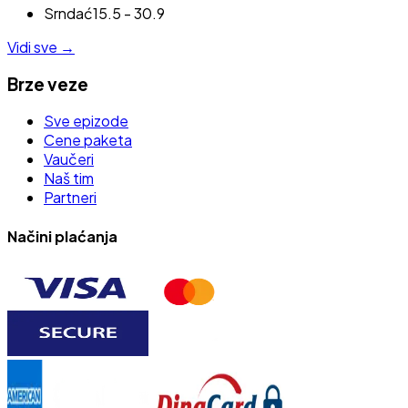
Srndać
15.5 - 30.9
Vidi sve
→
Brze veze
Sve epizode
Cene paketa
Vaučeri
Naš tim
Partneri
Načini plaćanja