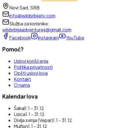
Novi Sad, SRB
info@wildsrbijatv.com
Služba za korisnike
:
wildsrbijaadventures@gmail.com
Facebook
Instagram
YouTube
Pomoć?
Uslovi korišćenja
Politika privatnosti
Opšti uslovi lova
Kontakt
O nama
Kalendar lova
Šakal
1.1 - 31.12
Lisica
1.1 - 31.12
Divlja svinja (Vepar)
1.1 - 31.12
Muflon
1.1 - 31.12