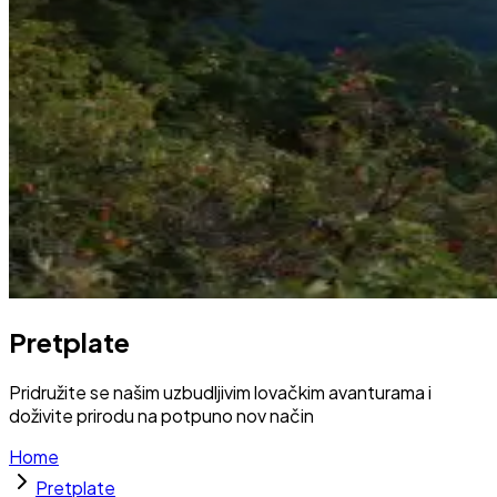
Pretplate
Pridružite se našim uzbudljivim lovačkim avanturama i
doživite prirodu na potpuno nov način
Home
Pretplate