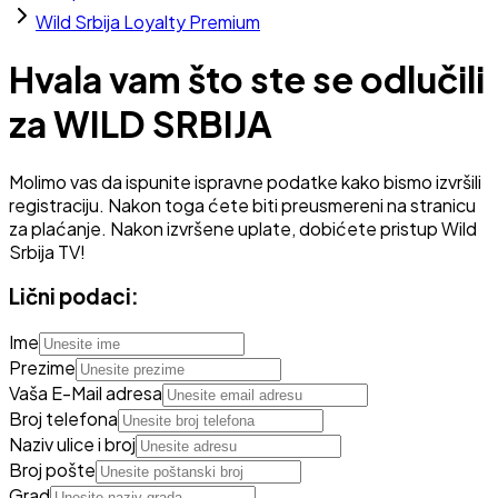
Wild Srbija Loyalty Premium
Hvala vam što ste se odlučili
za WILD SRBIJA
Molimo vas da ispunite ispravne podatke kako bismo izvršili
registraciju. Nakon toga ćete biti preusmereni na stranicu
za plaćanje. Nakon izvršene uplate, dobićete pristup Wild
Srbija TV!
Lični podaci:
Ime
Prezime
Vaša E-Mail adresa
Broj telefona
Naziv ulice i broj
Broj pošte
Grad