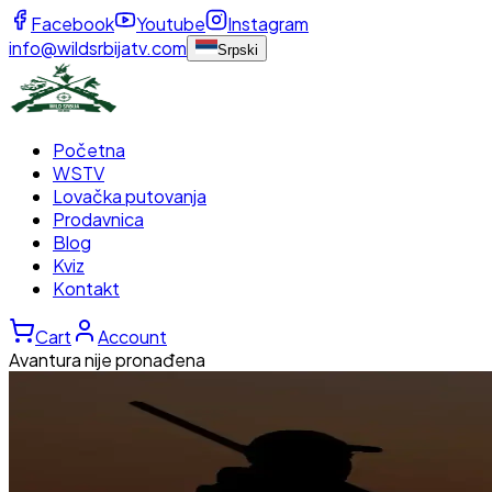
Facebook
Youtube
Instagram
info@wildsrbijatv.com
Srpski
Početna
WSTV
Lovačka putovanja
Prodavnica
Blog
Kviz
Kontakt
Cart
Account
Avantura nije pronađena