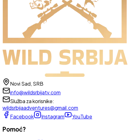
Novi Sad, SRB
info@wildsrbijatv.com
Služba za korisnike
:
wildsrbijaadventures@gmail.com
Facebook
Instagram
YouTube
Pomoć?