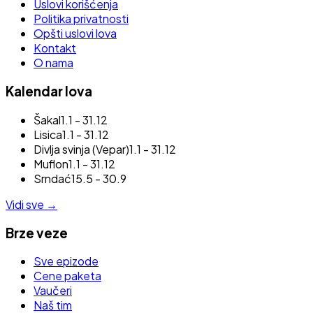
Uslovi korišćenja
Politika privatnosti
Opšti uslovi lova
Kontakt
O nama
Kalendar lova
Šakal
1.1 - 31.12
Lisica
1.1 - 31.12
Divlja svinja (Vepar)
1.1 - 31.12
Muflon
1.1 - 31.12
Srndać
15.5 - 30.9
Vidi sve
→
Brze veze
Sve epizode
Cene paketa
Vaučeri
Naš tim