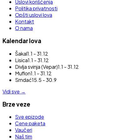
Uslovi korišćenja
Politika privatnosti
Opšti uslovi lova
Kontakt
O nama
Kalendar lova
Šakal
1.1 - 31.12
Lisica
1.1 - 31.12
Divlja svinja (Vepar)
1.1 - 31.12
Muflon
1.1 - 31.12
Srndać
15.5 - 30.9
Vidi sve
→
Brze veze
Sve epizode
Cene paketa
Vaučeri
Naš tim