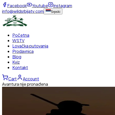
Facebook
Youtube
Instagram
info@wildsrbijatv.com
Srpski
Početna
WSTV
Lovačka putovanja
Prodavnica
Blog
Kviz
Kontakt
Cart
Account
Avantura nije pronađena