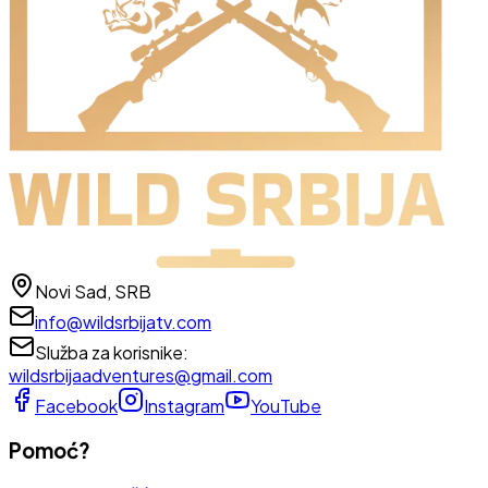
Novi Sad, SRB
info@wildsrbijatv.com
Služba za korisnike
:
wildsrbijaadventures@gmail.com
Facebook
Instagram
YouTube
Pomoć?