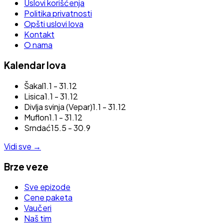
Uslovi korišćenja
Politika privatnosti
Opšti uslovi lova
Kontakt
O nama
Kalendar lova
Šakal
1.1 - 31.12
Lisica
1.1 - 31.12
Divlja svinja (Vepar)
1.1 - 31.12
Muflon
1.1 - 31.12
Srndać
15.5 - 30.9
Vidi sve
→
Brze veze
Sve epizode
Cene paketa
Vaučeri
Naš tim