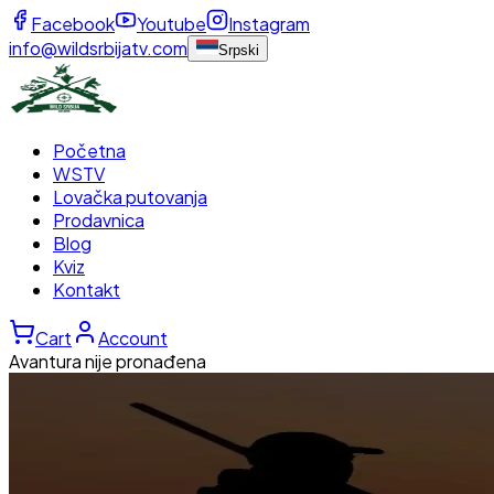
Facebook
Youtube
Instagram
info@wildsrbijatv.com
Srpski
Početna
WSTV
Lovačka putovanja
Prodavnica
Blog
Kviz
Kontakt
Cart
Account
Avantura nije pronađena