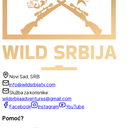
Novi Sad, SRB
info@wildsrbijatv.com
Služba za korisnike
:
wildsrbijaadventures@gmail.com
Facebook
Instagram
YouTube
Pomoć?