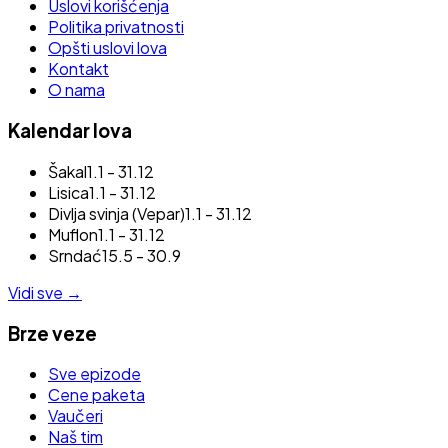
Uslovi korišćenja
Politika privatnosti
Opšti uslovi lova
Kontakt
O nama
Kalendar lova
Šakal
1.1 - 31.12
Lisica
1.1 - 31.12
Divlja svinja (Vepar)
1.1 - 31.12
Muflon
1.1 - 31.12
Srndać
15.5 - 30.9
Vidi sve
→
Brze veze
Sve epizode
Cene paketa
Vaučeri
Naš tim