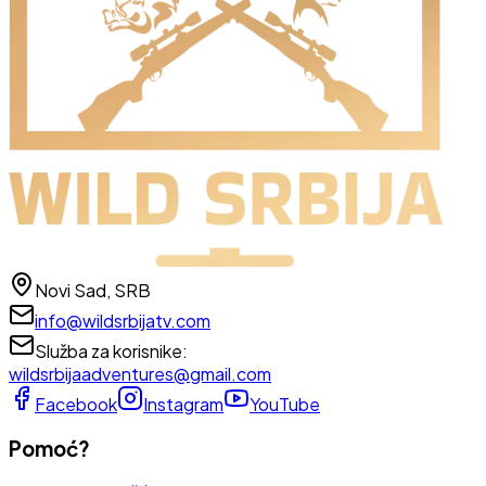
Novi Sad, SRB
info@wildsrbijatv.com
Služba za korisnike
:
wildsrbijaadventures@gmail.com
Facebook
Instagram
YouTube
Pomoć?