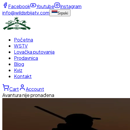
Facebook
Youtube
Instagram
info@wildsrbijatv.com
Srpski
Početna
WSTV
Lovačka putovanja
Prodavnica
Blog
Kviz
Kontakt
Cart
Account
Avantura nije pronađena